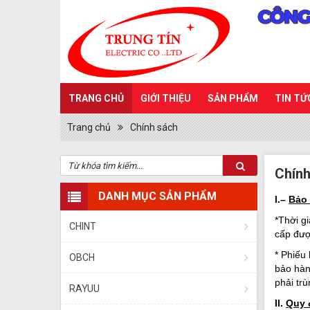
TRANG CHỦ
GIỚI THIỆU
SẢN PHẨM
TIN TỨ
Trang chủ
Chính sách
Chính
DANH MỤC SẢN PHẨM
I.–
Bảo
*Thời g
CHINT
cấp đượ
* Phiếu
OBCH
bảo hàn
phải tr
RAYUU
II.
Quy 