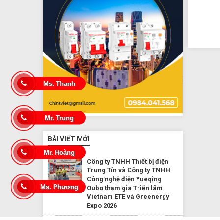
Ms. Thanh
Mr. Trung
BÀI VIẾT MỚI
Mr. Hoàng
Công ty TNHH Thiết bị điện
Trung Tín và Công ty TNHH
Công nghệ điện Yueqing
Ms. Phương
Oubo tham gia Triển lãm
Vietnam ETE và Greenergy
Expo 2026