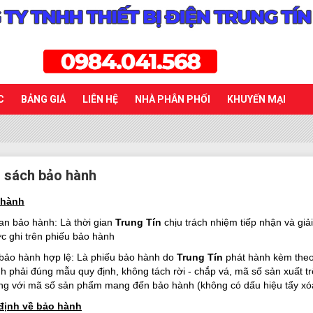
C
BẢNG GIÁ
LIÊN HỆ
NHÀ PHÂN PHỐI
KHUYẾN MẠI
 sách bảo hành
 hành
ian bảo hành: Là thời gian
Trung Tín
chịu trách nhiệm tiếp nhận và gi
c ghi trên phiếu bảo hành
 bảo hành hợp lệ: Là phiếu bảo hành do
Trung Tín
phát hành kèm the
h phải đúng mẫu quy định, không tách rời - chắp vá, mã số sản xuất 
ùng với mã số sản phẩm mang đến bảo hành (không có dấu hiệu tẩy x
định về bảo hành