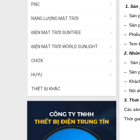
PNC
1. Sản
– Sản p
NĂNG LƯỢNG MẶT TRỜI
– Sản p
ĐIỆN MẶT TRỜI SUNTREE
– Phiếu
– Tem b
ĐIỆN MẶT TRỜI WORLD SUNLIGHT
2. Nhữ
CHIZK
– Sản p
– Sản p
HUYU
– Khách
THIẾT BỊ KHÁC
– Nội d
3. Thờ
Các sả
Thời gi